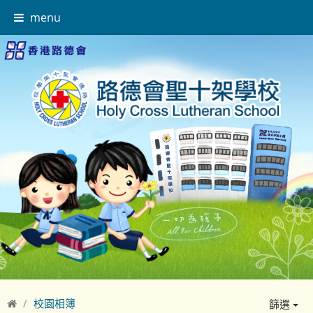
menu
校園相簿
篩選