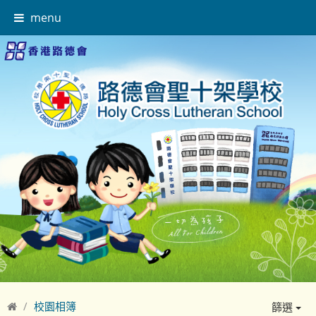
menu
校園相簿
篩選