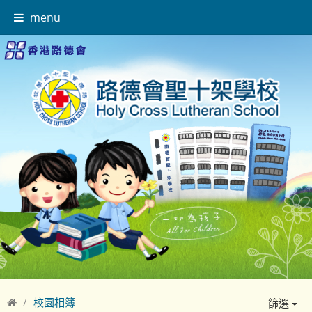
menu
校園相簿
篩選