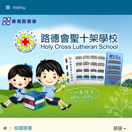
menu
校園相簿
篩選