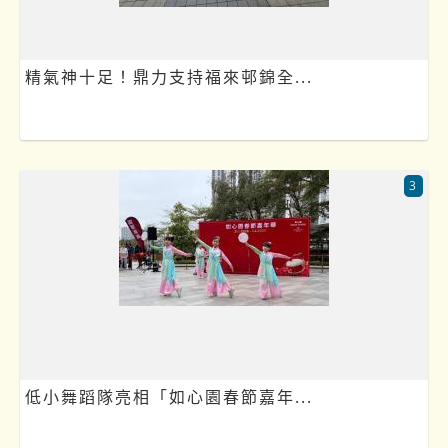
精氣神十足！鼎力支持福來邨錦全...
3
低小舞蹈隊亮相「如心園春節嘉年...