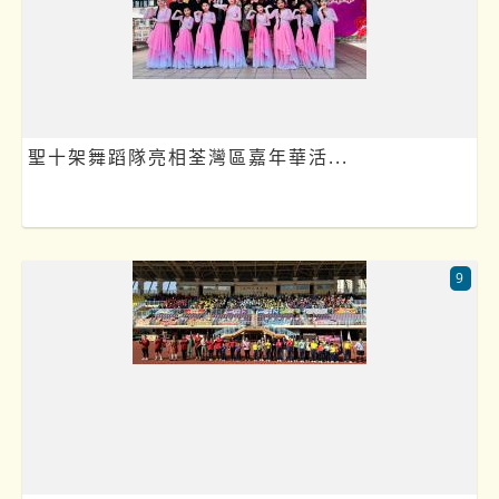
聖十架舞蹈隊亮相荃灣區嘉年華活...
9