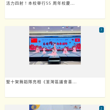
活力四射！本校舉行55 周年校慶...
7
聖十架舞蹈隊亮相《荃灣區議會喜...
2