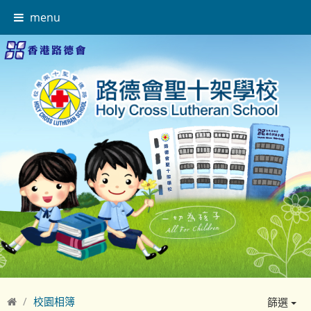
menu
校園相簿
篩選