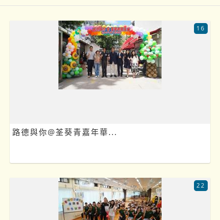
16
路德與你@荃葵青嘉年華...
22