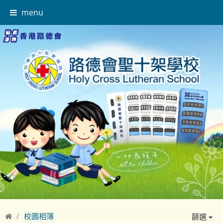
menu
校園相簿
篩選