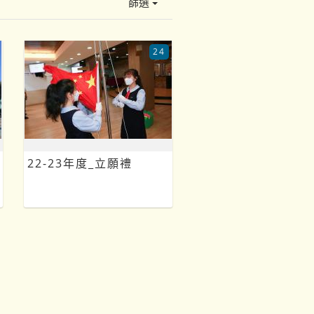
篩選
24
22-23年度_立願禮