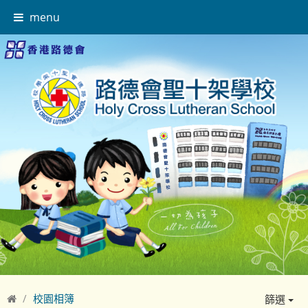
menu
校園相簿
篩選