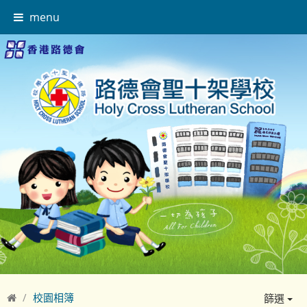
menu
校園相簿
篩選