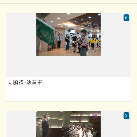
6
立願禮-幼童軍
5