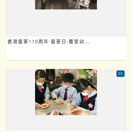
香港童軍110周年·童軍日-覆誓幼...
36