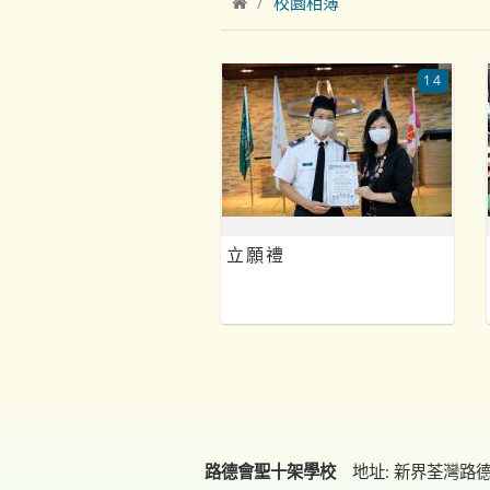
校園相簿
14
立願禮
路德會聖十架學校
地址: 新界荃灣路