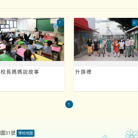
7
6
校長媽媽說故事
升旗禮
1
德圍31號
學校地圖