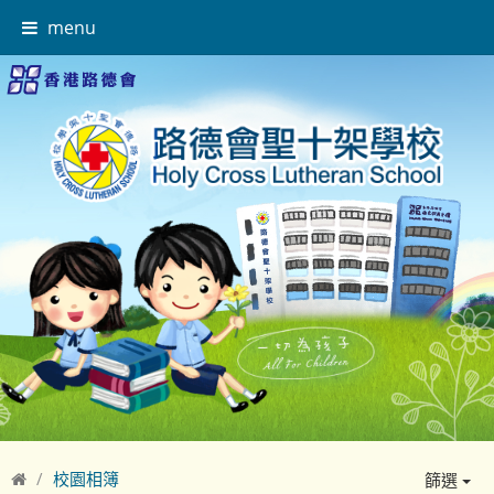
menu
校園相簿
篩選