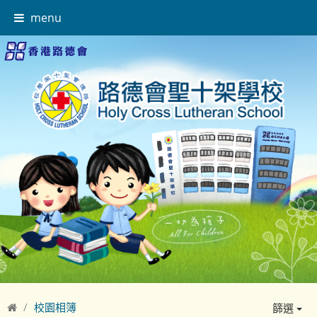
menu
校園相簿
篩選