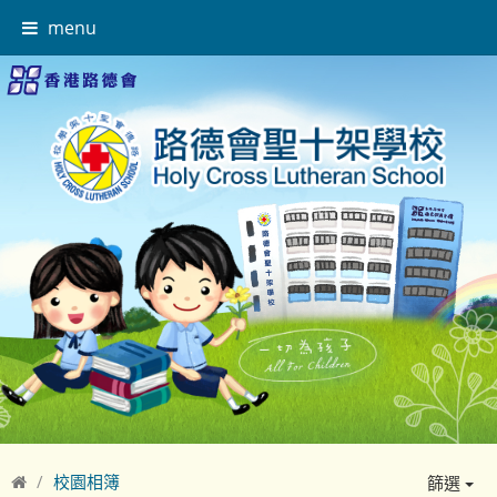
menu
校園相簿
篩選