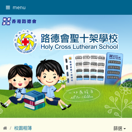
menu
校園相簿
篩選