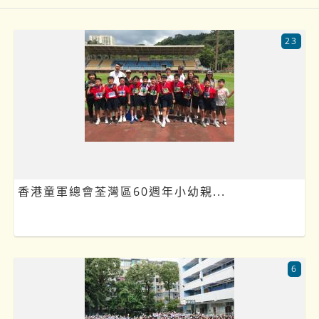
23
香港童軍總會荃灣區60週年小幼親...
6