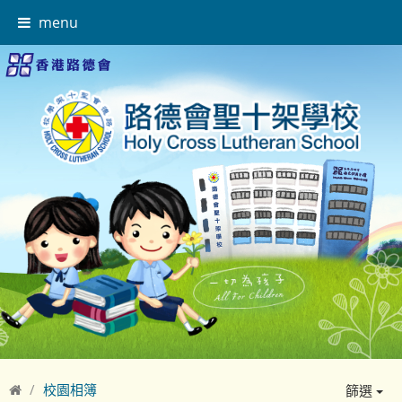
menu
校園相簿
篩選