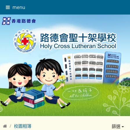
menu
校園相簿
篩選