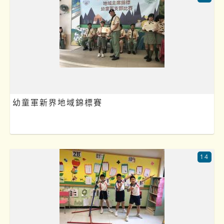
幼童軍新界地域錦標賽
14