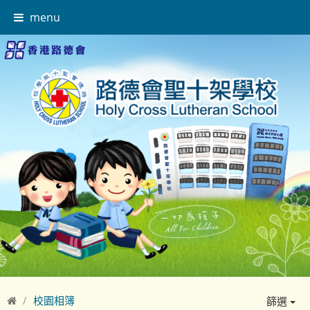
menu
校園相簿
篩選