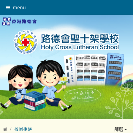
menu
校園相簿
篩選