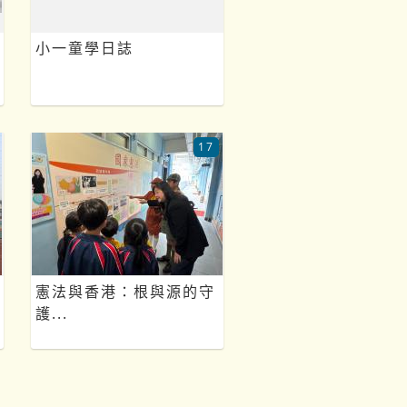
小一童學日誌
17
憲法與香港：根與源的守
護...