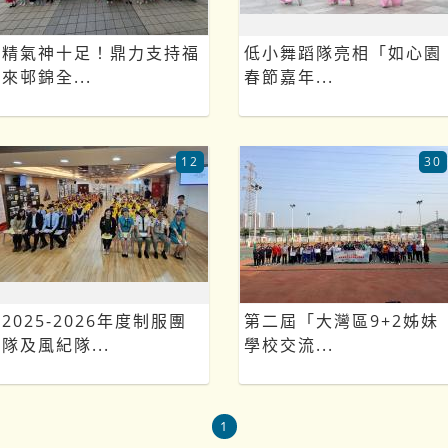
精氣神十足！鼎力支持福
低小舞蹈隊亮相「如心園
來邨錦全...
春節嘉年...
12
30
2025-2026年度制服團
第二屆「大灣區9+2姊妹
隊及風紀隊...
學校交流...
1