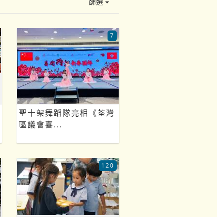
篩選
7
聖十架舞蹈隊亮相《荃灣
區議會喜...
120