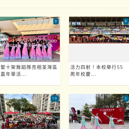
9
9
聖十架舞蹈隊亮相荃灣區
活力四射！本校舉行55
嘉年華活...
周年校慶...
19
3