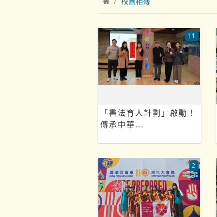
校園相簿
11
「書法育人計劃」啟動！
傳承中華...
2