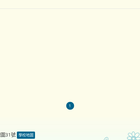
1
德圍31號
學校地圖