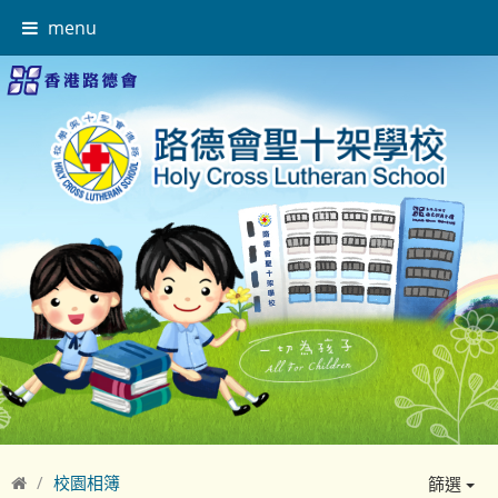
menu
校園相簿
篩選