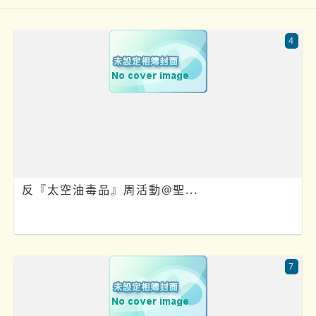
4
‍️ 反『太空油毒品』周活動@聖...
7