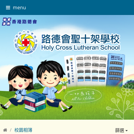
menu
校園相簿
篩選