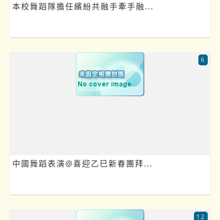
本校舞蹈隊擔任繽紛共融手牽手融...
6
中國舞蹈表演@喜迎乙巳新春團拜...
12