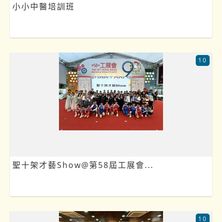
小小中醫培訓班
10
聖十架才藝Show@第58屆工展會...
10