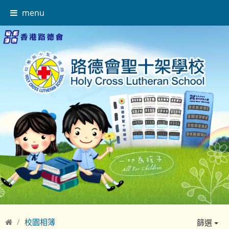
menu
校園相簿
篩選