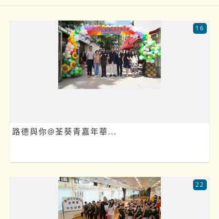
16
路德與你@荃葵青嘉年華...
22