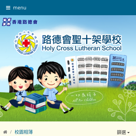
menu
校園相簿
篩選