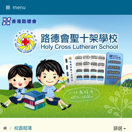
menu
校園相簿
篩選