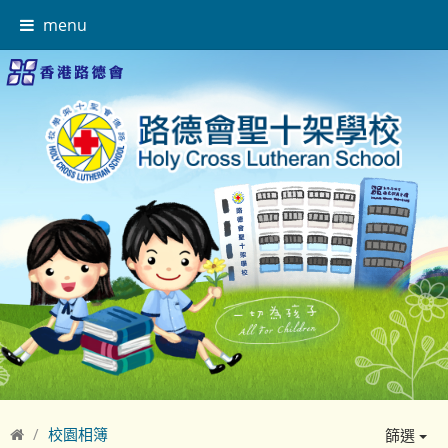
menu
校園相簿
篩選