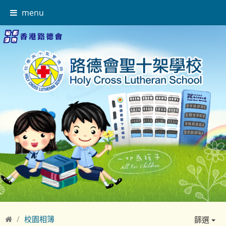
menu
校園相簿
篩選