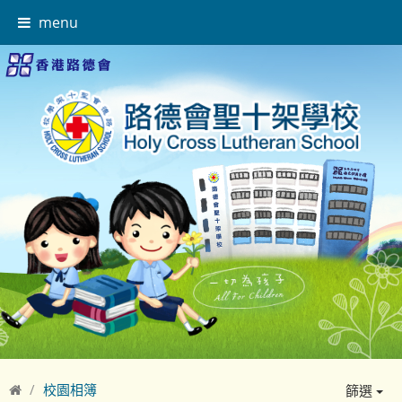
menu
校園相簿
篩選