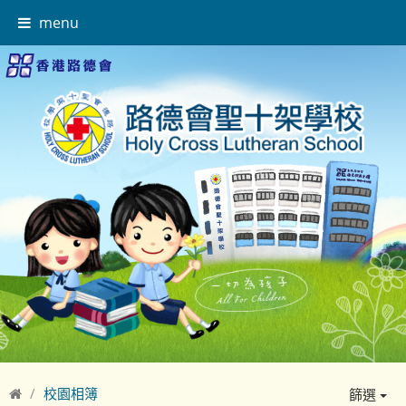
menu
校園相簿
篩選