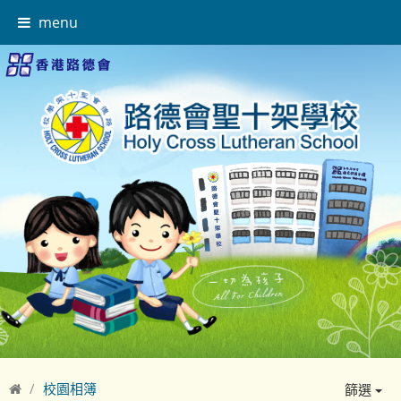
menu
校園相簿
篩選