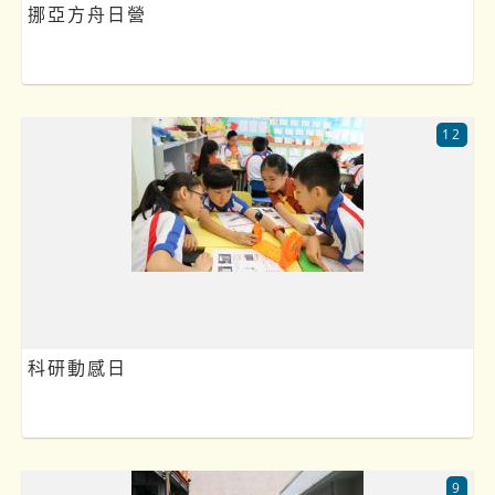
挪亞方舟日營
12
科研動感日
9