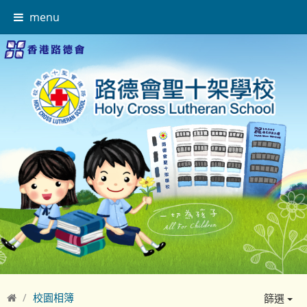
menu
校園相簿
篩選