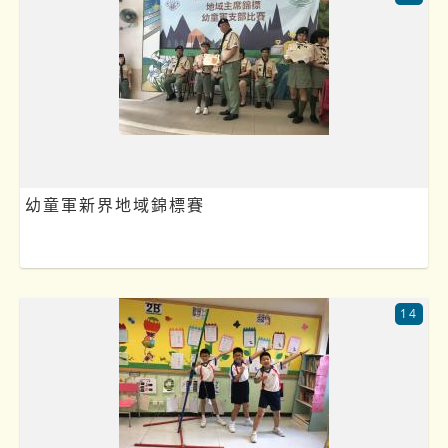
幼童軍新界地域錦標賽
14