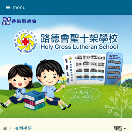
menu
校園相簿
篩選