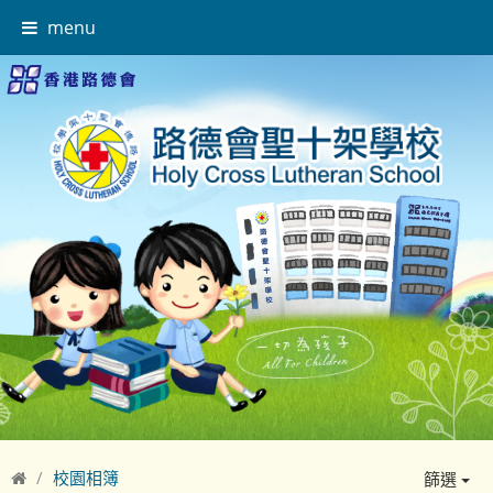
menu
校園相簿
篩選