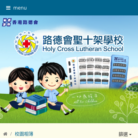
menu
校園相簿
篩選