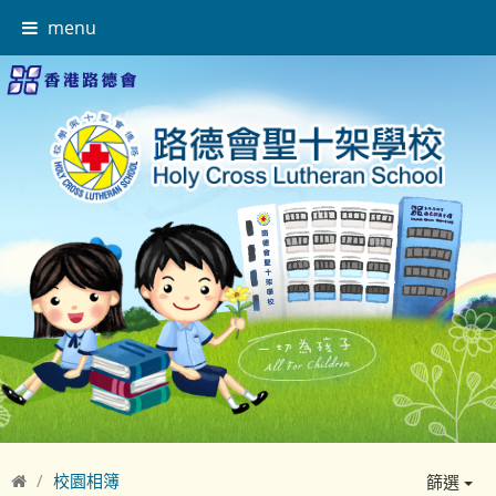
menu
校園相簿
篩選