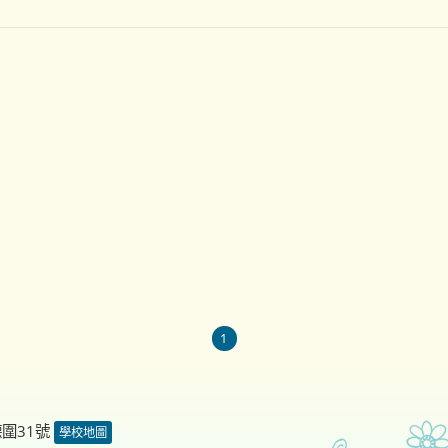
1
德圍31號
學校地圖