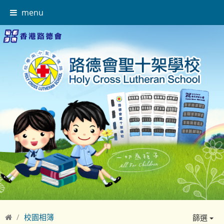
menu
校園相簿
篩選