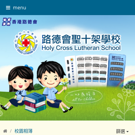
menu
校園相簿
篩選