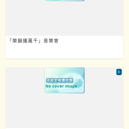
「樂韻播萬千」音樂會
8