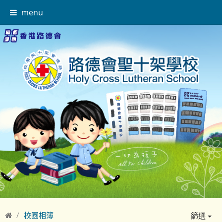
menu
校園相簿
篩選