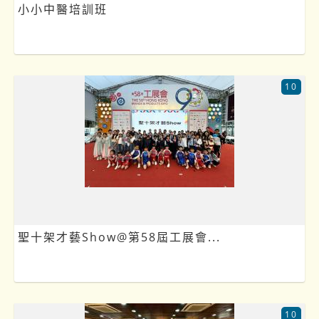
小小中醫培訓班
10
聖十架才藝Show@第58屆工展會...
10