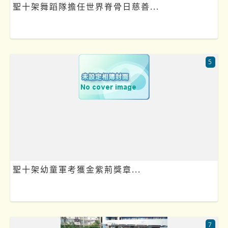
聖十架舞蹈隊擔任世界脊骨日慈善...
5
聖十架幼童軍考獲金紫荊獎章...
7