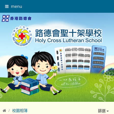
menu
校園相簿
篩選