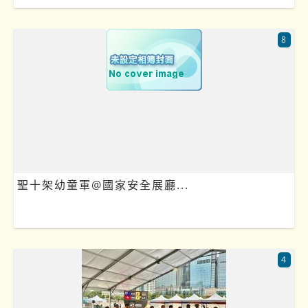
8
聖十架幼童軍@國家安全展廳...
4