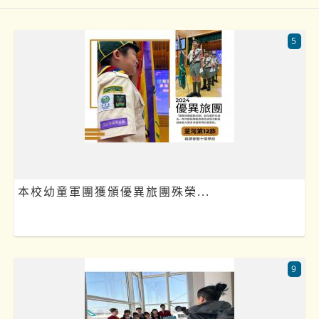
5
本校幼童軍團獲頒優異旅團殊榮...
9