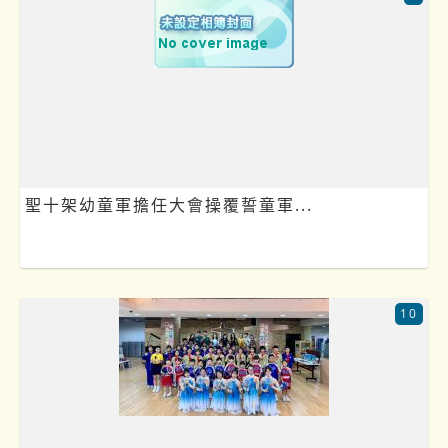
聖十架幼童軍擔任大會操覆誓童軍...
10