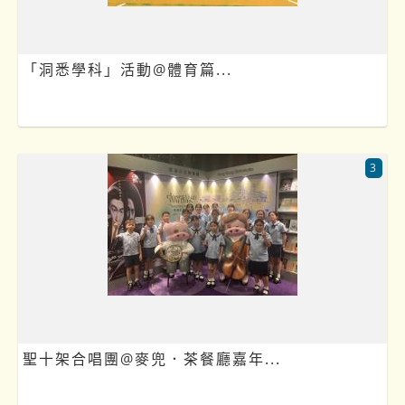
「洞悉學科」活動@體育篇...
3
聖十架合唱團@麥兜．茶餐廳嘉年...