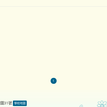
1
德圍31號
學校地圖