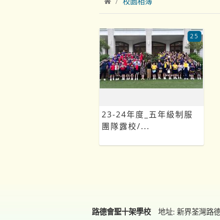
校園相簿
25
23-24年度_五年級制服
團隊露校/...
路德會聖十架學校
地址: 新界荃灣路