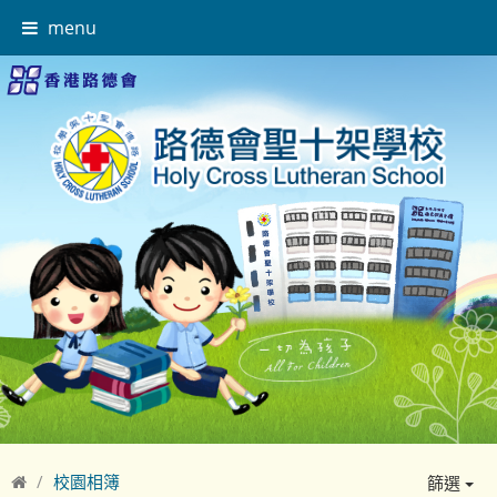
menu
校園相簿
篩選