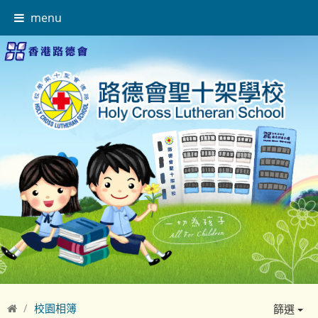
menu
校園相簿
篩選