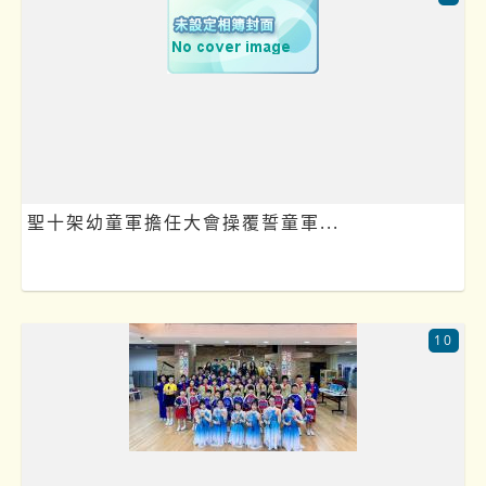
聖十架幼童軍擔任大會操覆誓童軍...
10