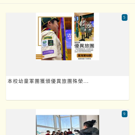
5
本校幼童軍團獲頒優異旅團殊榮...
9