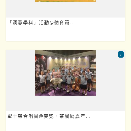
「洞悉學科」活動@體育篇...
3
聖十架合唱團@麥兜．茶餐廳嘉年...