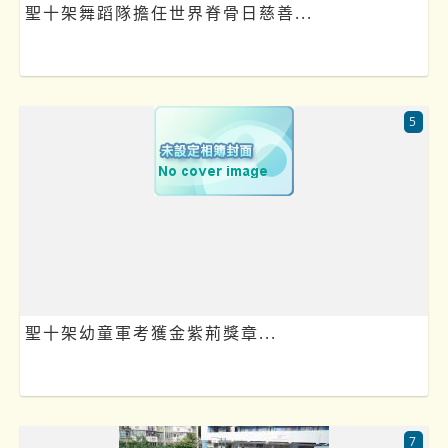
聖十架舞蹈隊擔任世界脊骨日慈善...
5
聖十架幼童軍考獲金紫荊獎章...
7