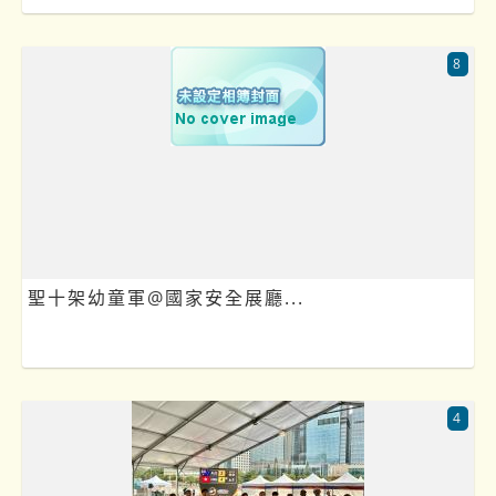
8
聖十架幼童軍@國家安全展廳...
4