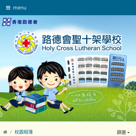
menu
校園相簿
篩選