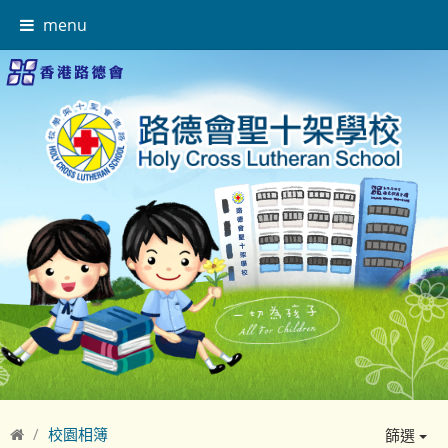
menu
校園相簿
篩選