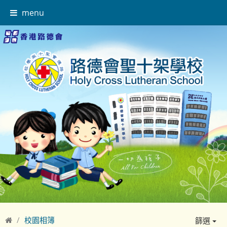
menu
校園相簿
篩選