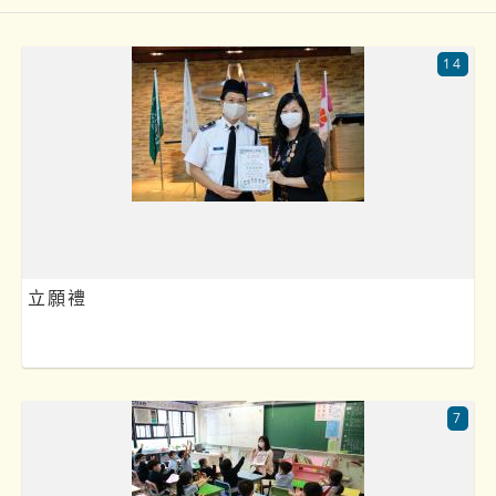
14
立願禮
7