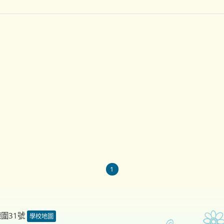
1
德圍31號
學校地圖