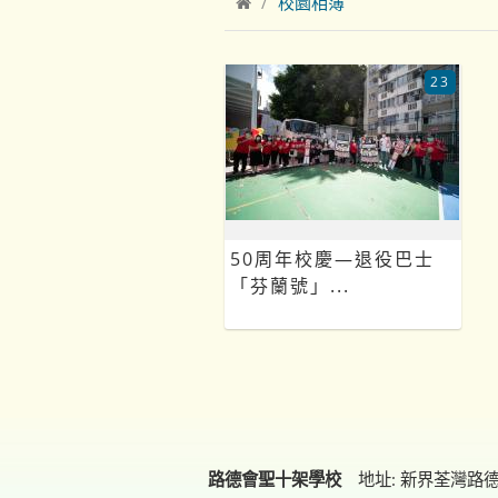
校園相簿
23
50周年校慶—退役巴士
「芬蘭號」...
路德會聖十架學校
地址: 新界荃灣路