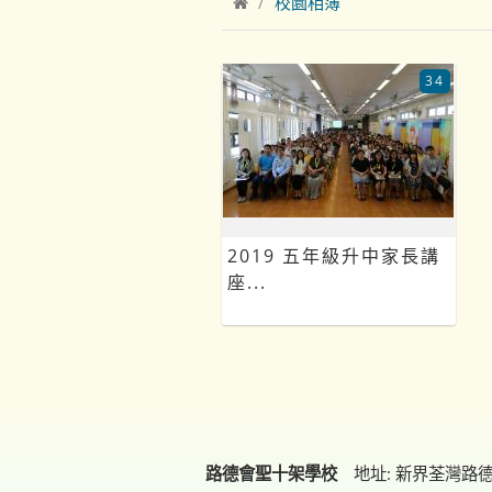
校園相簿
34
2019 五年級升中家長講
座...
路德會聖十架學校
地址: 新界荃灣路