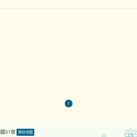
1
德圍31號
學校地圖