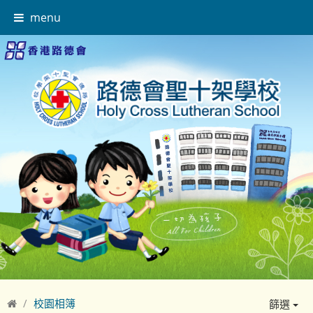
menu
校園相簿
篩選