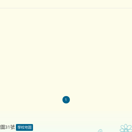
1
德圍31號
學校地圖